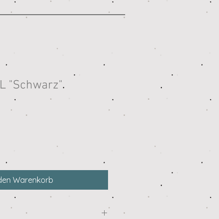
L "Schwarz"
 den Warenkorb