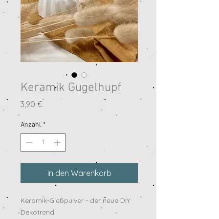
Keramik Gugelhupf
Preis
3,90 €
Anzahl
*
In den Warenkorb
Keramik-Gießpulver - der neue DIY
Dekotrend