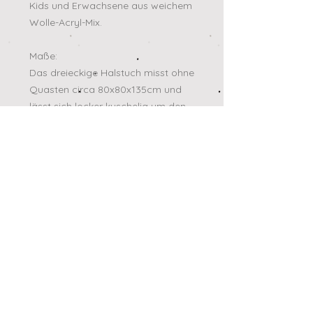
Kids und Erwachsene aus weichem
Wolle-Acryl-Mix.
Maße:
Das dreieckige Halstuch misst ohne
Quasten circa 80x80x135cm und
lässt sich locker kuschelig um den
Hals legen.
Sofort versandbereit.
Bei Fragen bitte vor dem Kauf
mailen.
AGB
Impressum
Datenschutz