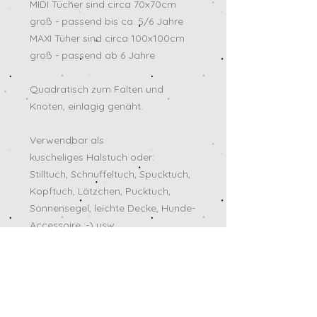
MIDI Tücher sind circa 70x70cm
groß - passend bis ca. 5/6 Jahre
MAXI Tüher sind circa 100x100cm
groß - passend ab 6 Jahre
Quadratisch zum Falten und
Knoten, einlagig genäht.
Verwendbar als
kuscheliges Halstuch oder:
Stilltuch, Schnuffeltuch, Spucktuch,
Kopftuch, Lätzchen, Pucktuch,
Sonnensegel, leichte Decke, Hunde-
Accessoire :-) usw.
Aufgrund von unterschiedlichen
Produktionen, Waschungen und weil
Musselin ein Naturprodukt ist kann
die größe der Tücher um 2-3cm