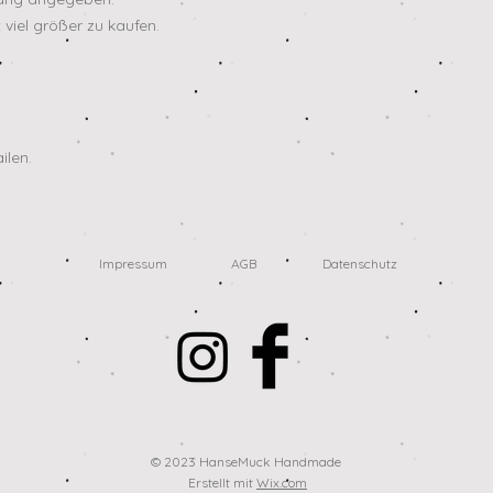
 viel größer zu kaufen.
ilen.
Impressum
AGB
Datenschutz
© 2023 HanseMuck Handmade
Erstellt mit
Wix.com