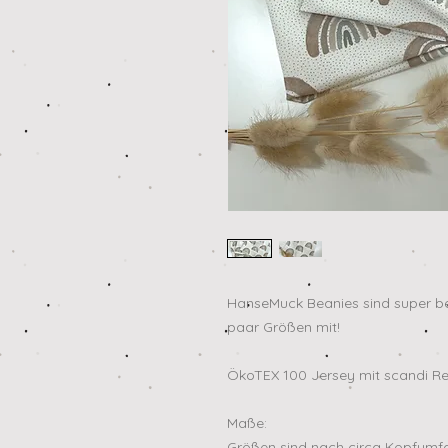
HanseMuck Beanies sind super b
paar Größen mit!
ÖkoTEX 100 Jersey mit scandi Re
Maße:
Größen sind nach circa Kopfum