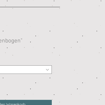
enbogen"
 den Warenkorb